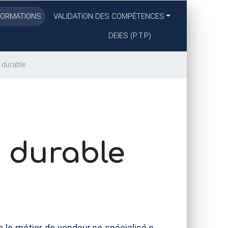
FORMATIONS
VALIDATION DES COMPÉTENCES
DEIES
(
P.T.
P)
 durable
t durable
 le métier de vendeur.se spécialisé.e