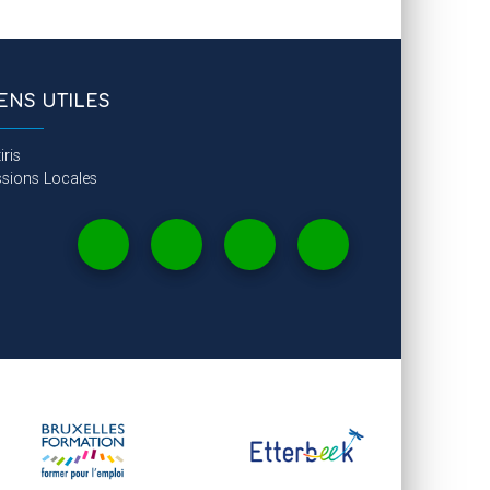
IENS UTILES
iris
ssions Locales