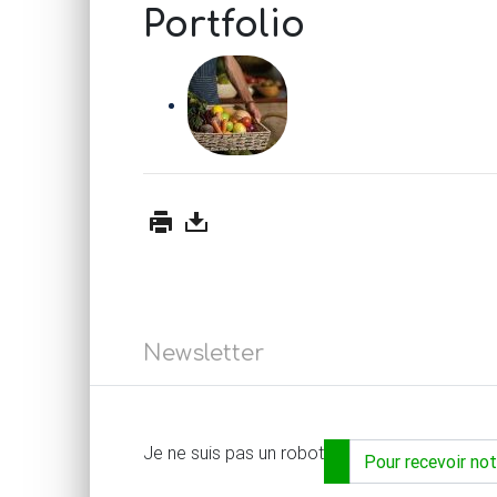
Portfolio
Newsletter
Adresse email...
Je ne suis pas un robot