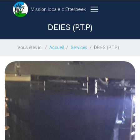
Mission locale d’Etterbeek
DEIES
(
P.T.
P)
Vous êtes ici
Accueil
Services
DEIES (P.T.P)