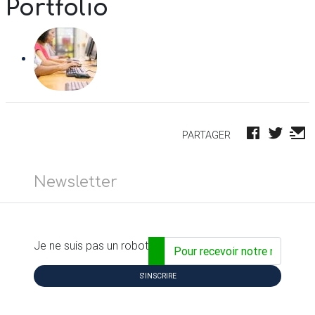
Portfolio
PARTAGER
Newsletter
Adresse email...
Je ne suis pas un robot
S'INSCRIRE