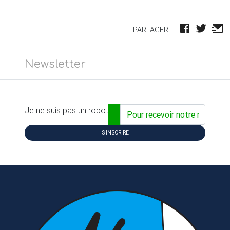
PARTAGER
Newsletter
Adresse email...
Je ne suis pas un robot
S'INSCRIRE